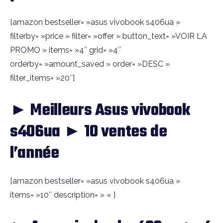
[amazon bestseller= »asus vivobook s406ua »
filterby= »price » filter= »offer » button_text= »VOIR LA
PROMO » items= »4″ grid= »4″
orderby= »amount_saved » order= »DESC »
filter_items= »20″]
► Meilleurs Asus vivobook
s406ua ► 10 ventes de
l’année
[amazon bestseller= »asus vivobook s406ua »
items= »10″ description= » « ]