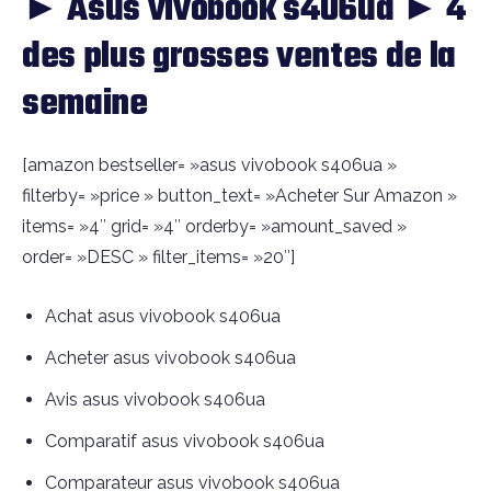
► Asus vivobook s406ua ► 4
des plus grosses ventes de la
semaine
[amazon bestseller= »asus vivobook s406ua »
filterby= »price » button_text= »Acheter Sur Amazon »
items= »4″ grid= »4″ orderby= »amount_saved »
order= »DESC » filter_items= »20″]
Achat asus vivobook s406ua
Acheter asus vivobook s406ua
Avis asus vivobook s406ua
Comparatif asus vivobook s406ua
Comparateur asus vivobook s406ua