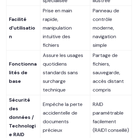
spécialisée
illustrée
Prise en main
Panneau de
Facilité
rapide,
contrôle
d’utilisatio
manipulation
moderne,
n
intuitive des
navigation
fichiers
simple
Assure les usages
Partage de
Fonctionna
quotidiens
fichiers,
lités de
standards sans
sauvegarde,
base
surcharge
accès distant
technique
compris
Sécurité
Empêche la perte
RAID
des
accidentelle de
paramétrable
données /
documents
facilement
Technologi
précieux
(RAID1 conseillé)
e RAID