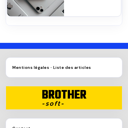
Mentions légales
Liste des articles
-
BROTHER
-soft-