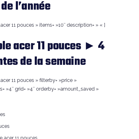
de l’année
cer 11 pouces » items= »10″ description= » « ]
le acer 11 pouces ► 4
ntes de la semaine
cer 11 pouces » filterby= »price »
s= »4″ grid= »4″ orderby= »amount_saved »
ces
ouces
e acer 11 pouces