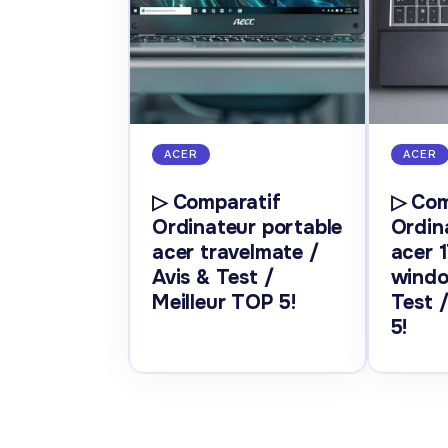
ACER
ACER
▷ Comparatif
▷ Com
Ordinateur portable
Ordin
acer travelmate /
acer 
Avis & Test /
windo
Meilleur TOP 5!
Test 
5!