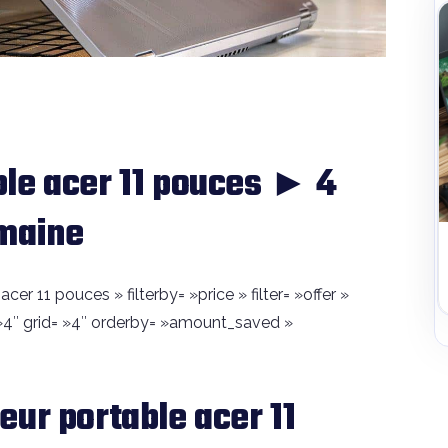
le acer 11 pouces ► 4
emaine
er 11 pouces » filterby= »price » filter= »offer »
4″ grid= »4″ orderby= »amount_saved »
eur portable acer 11