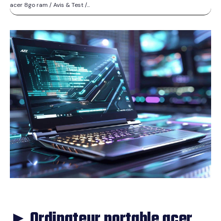
acer 8go ram / Avis & Test /...
► Ordinateur portable acer