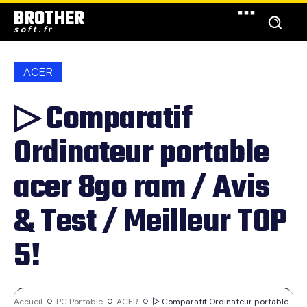
BROTHER
soft.fr
ACER
▷ Comparatif
Ordinateur portable
acer 8go ram / Avis
& Test / Meilleur TOP
5!
Accueil
PC Portable
ACER
▷ Comparatif Ordinateur portable