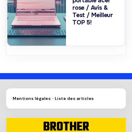
portable acer
rose / Avis &
Test / Meilleur
TOP 5!
Mentions légales
Liste des articles
-
BROTHER