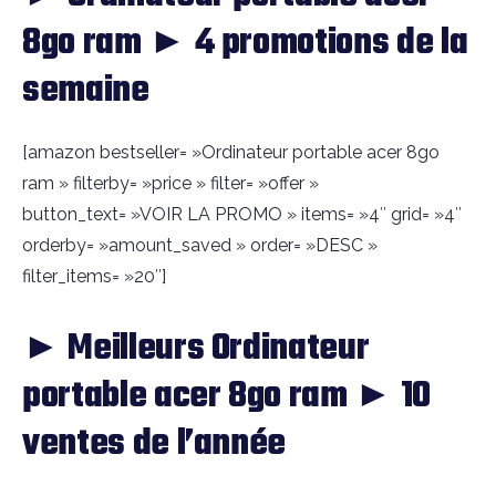
8go ram ► 4 promotions de la
semaine
[amazon bestseller= »Ordinateur portable acer 8go
ram » filterby= »price » filter= »offer »
button_text= »VOIR LA PROMO » items= »4″ grid= »4″
orderby= »amount_saved » order= »DESC »
filter_items= »20″]
► Meilleurs Ordinateur
portable acer 8go ram ► 10
ventes de l’année