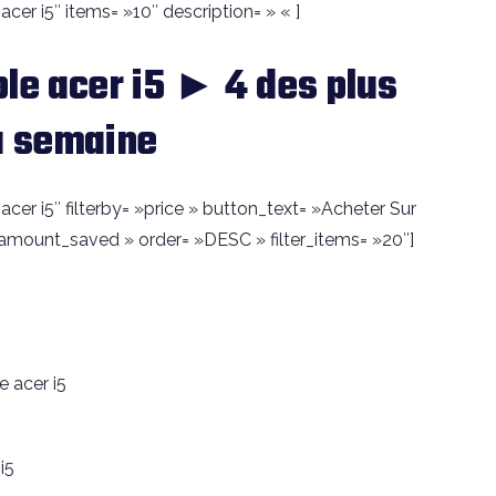
cer i5″ items= »10″ description= » « ]
le acer i5 ► 4 des plus
a semaine
cer i5″ filterby= »price » button_text= »Acheter Sur
amount_saved » order= »DESC » filter_items= »20″]
 acer i5
i5