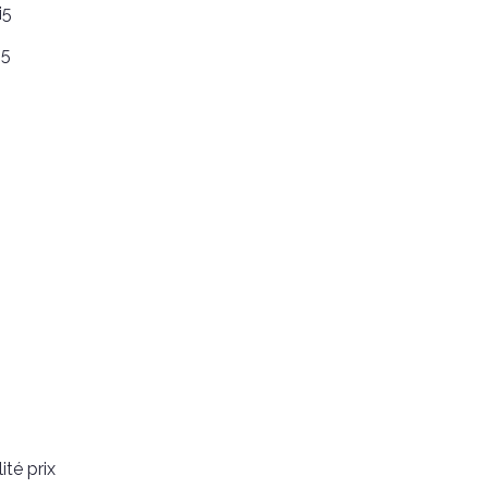
i5
i5
ité prix