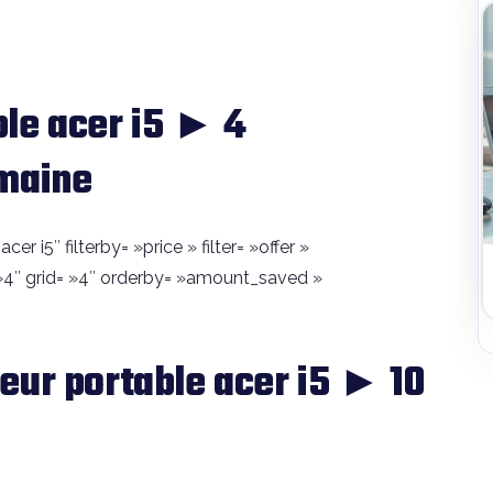
le acer i5 ► 4
emaine
r i5″ filterby= »price » filter= »offer »
4″ grid= »4″ orderby= »amount_saved »
eur portable acer i5 ► 10