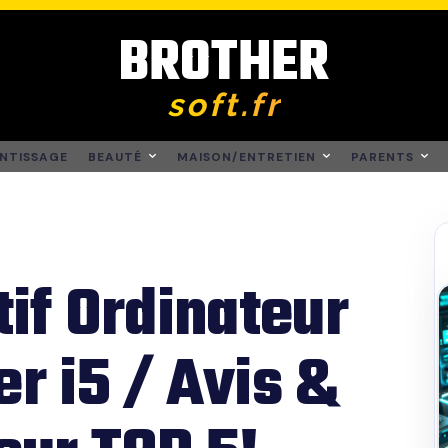
BROTHER
soft.fr
NTISSAGE
BEAUTÉ
MAISON/ENTRETIEN
PARENTS
if Ordinateur
er i5 / Avis &