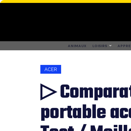
ANIMAUX
LOISIRS
APPRE
ACER
▷ Comparat
portable ac