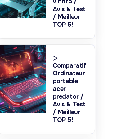
v nitro /
Avis & Test
/ Meilleur
TOP 5!
▷
Comparatif
Ordinateur
portable
acer
predator /
Avis & Test
/ Meilleur
TOP 5!