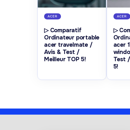
ACER
ACER
▷ Comparatif
▷ Com
Ordinateur portable
Ordin
acer travelmate /
acer 
Avis & Test /
windo
Meilleur TOP 5!
Test 
5!