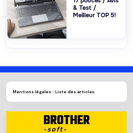
17 pouces / Avis
& Test /
Meilleur TOP 5!
Mentions légales
Liste des articles
-
BROTHER
-soft-