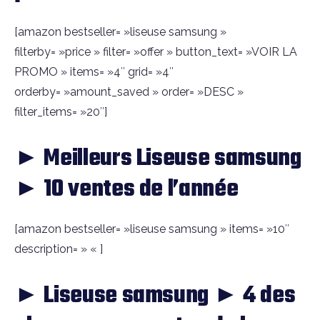
[amazon bestseller= »liseuse samsung »
filterby= »price » filter= »offer » button_text= »VOIR LA
PROMO » items= »4″ grid= »4″
orderby= »amount_saved » order= »DESC »
filter_items= »20″]
► Meilleurs Liseuse samsung
► 10 ventes de l’année
[amazon bestseller= »liseuse samsung » items= »10″
description= » « ]
► Liseuse samsung ► 4 des