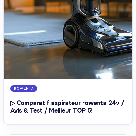
ROWENTA
▷ Comparatif aspirateur rowenta 24v /
Avis & Test / Meilleur TOP 5!