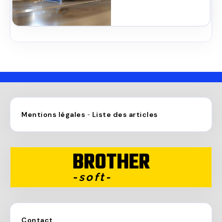
Mentions légales
Liste des articles
-
BROTHER
-soft-
Contact