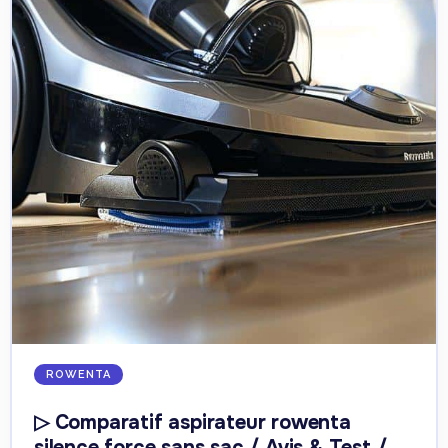
ROWENTA
▷ Comparatif aspirateur rowenta
silence force sans sac / Avis & Test /