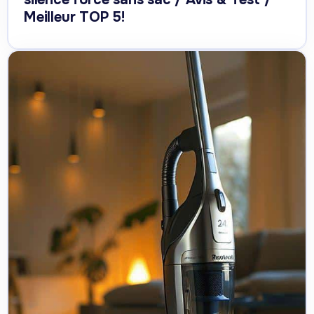
Meilleur TOP 5!