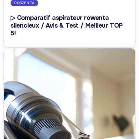
ROWENTA
▷ Comparatif aspirateur rowenta
silencieux / Avis & Test / Meilleur TOP
5!