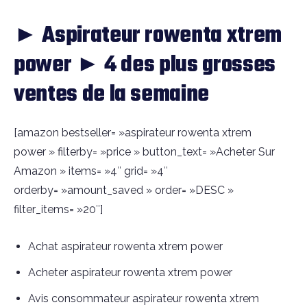
► Aspirateur rowenta xtrem
power ► 4 des plus grosses
ventes de la semaine
[amazon bestseller= »aspirateur rowenta xtrem
power » filterby= »price » button_text= »Acheter Sur
Amazon » items= »4″ grid= »4″
orderby= »amount_saved » order= »DESC »
filter_items= »20″]
Achat aspirateur rowenta xtrem power
Acheter aspirateur rowenta xtrem power
Avis consommateur aspirateur rowenta xtrem