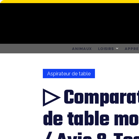
ANIMAUX
LOISIRS
APPRE
Aspirateur de table
▷ Comparat
de table mo