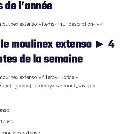
 de l’année
oulinex extenso » items= »10″ description= » « ]
ble moulinex extenso ► 4
ntes de la semaine
oulinex extenso » filterby= »price »
s= »4″ grid= »4″ orderby= »amount_saved »
tenso
xtenso
e moulinex extenso