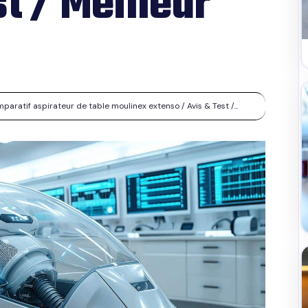
t / Meilleur
aratif aspirateur de table moulinex extenso / Avis & Test /...