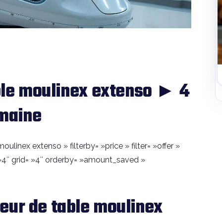
ble moulinex extenso ► 4
emaine
ulinex extenso » filterby= »price » filter= »offer »
4″ grid= »4″ orderby= »amount_saved »
eur de table moulinex