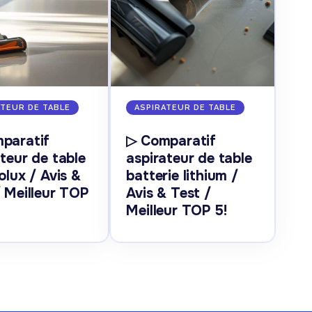
ATEUR DE TABLE
ASPIRATEUR DE TABLE
paratif
▷ Comparatif
teur de table
aspirateur de table
olux / Avis &
batterie lithium /
/ Meilleur TOP
Avis & Test /
Meilleur TOP 5!