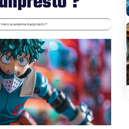
anpresto ?
 hero academia banpresto ?