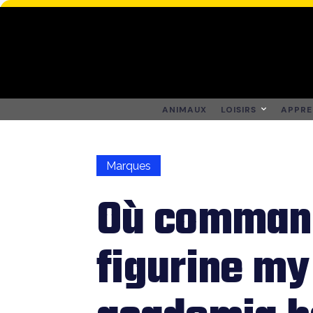
ANIMAUX
LOISIRS
APPRE
Marques
Où comman
figurine my