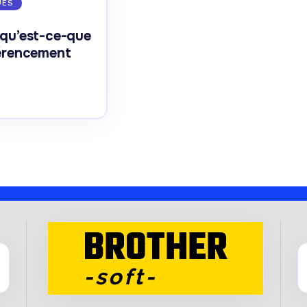
UES
 qu’est-ce-que
férencement
BROTHER
-soft-