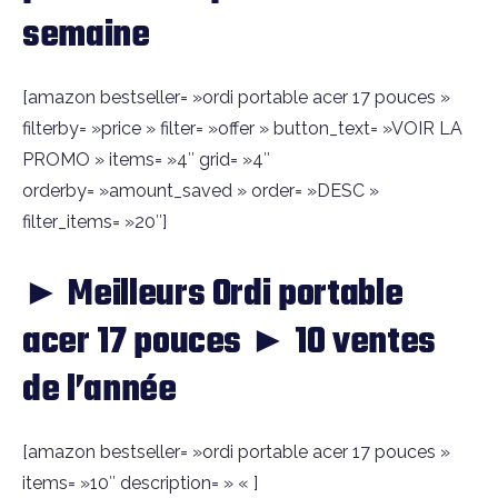
semaine
[amazon bestseller= »ordi portable acer 17 pouces »
filterby= »price » filter= »offer » button_text= »VOIR LA
PROMO » items= »4″ grid= »4″
orderby= »amount_saved » order= »DESC »
filter_items= »20″]
► Meilleurs Ordi portable
acer 17 pouces ► 10 ventes
de l’année
[amazon bestseller= »ordi portable acer 17 pouces »
items= »10″ description= » « ]