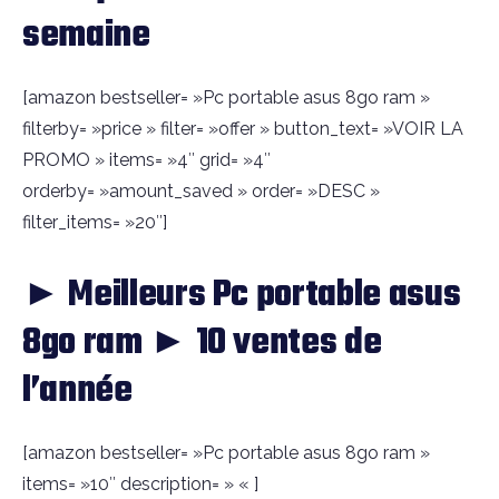
semaine
[amazon bestseller= »Pc portable asus 8go ram »
filterby= »price » filter= »offer » button_text= »VOIR LA
PROMO » items= »4″ grid= »4″
orderby= »amount_saved » order= »DESC »
filter_items= »20″]
► Meilleurs Pc portable asus
8go ram ► 10 ventes de
l’année
[amazon bestseller= »Pc portable asus 8go ram »
items= »10″ description= » « ]