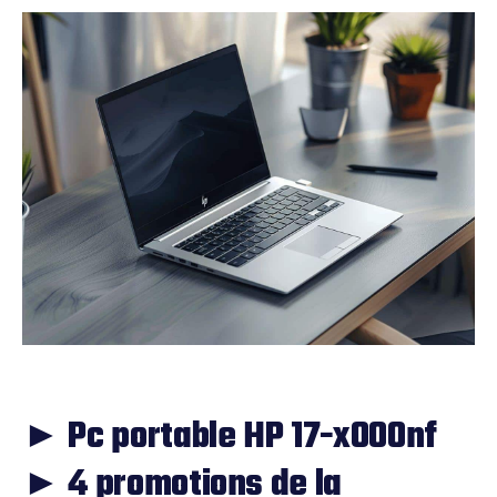
► Pc portable HP 17-x000nf
► 4 promotions de la