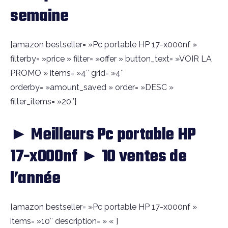
semaine
[amazon bestseller= »Pc portable HP 17-x000nf »
filterby= »price » filter= »offer » button_text= »VOIR LA
PROMO » items= »4″ grid= »4″
orderby= »amount_saved » order= »DESC »
filter_items= »20″]
► Meilleurs Pc portable HP
17-x000nf ► 10 ventes de
l’année
[amazon bestseller= »Pc portable HP 17-x000nf »
items= »10″ description= » « ]