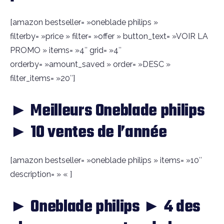
[amazon bestseller= »oneblade philips »
filterby= »price » filter= »offer » button_text= »VOIR LA
PROMO » items= »4″ grid= »4″
orderby= »amount_saved » order= »DESC »
filter_items= »20″]
► Meilleurs Oneblade philips
► 10 ventes de l’année
[amazon bestseller= »oneblade philips » items= »10″
description= » « ]
► Oneblade philips ► 4 des