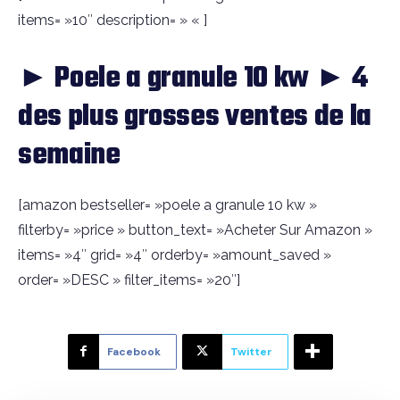
items= »10″ description= » « ]
► Poele a granule 10 kw ► 4
des plus grosses ventes de la
semaine
[amazon bestseller= »poele a granule 10 kw »
filterby= »price » button_text= »Acheter Sur Amazon »
items= »4″ grid= »4″ orderby= »amount_saved »
order= »DESC » filter_items= »20″]
Facebook
Twitter