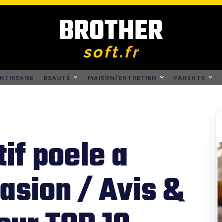
BROTHER
soft.fr
NTISSAGE
BEAUTÉ
MAISON/ENTRETIEN
PARENTS
if poele a
asion / Avis &