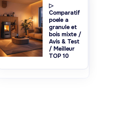
▷
Comparatif
poele a
granule et
bois mixte /
Avis & Test
/ Meilleur
TOP 10