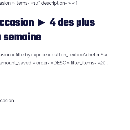
sion » items= »10″ description= » « ]
occasion ► 4 des plus
a semaine
sion » filterby= »price » button_text= »Acheter Sur
amount_saved » order= »DESC » filter_items= »20″]
casion
n