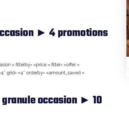
occasion ► 4 promotions
on » filterby= »price » filter= »offer »
4″ grid= »4″ orderby= »amount_saved »
 granule occasion ► 10