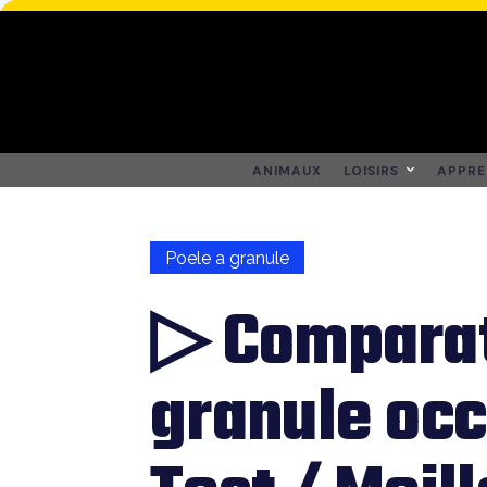
ANIMAUX
LOISIRS
APPRE
Poele a granule
▷ Comparat
granule occ