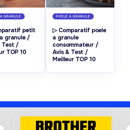
 A GRANULE
POELE A GRANULE
paratif petit
▷ Comparatif poele
a granule /
a granule
 Test /
consommateur /
eur TOP 10
Avis & Test /
Meilleur TOP 10
BROTHER