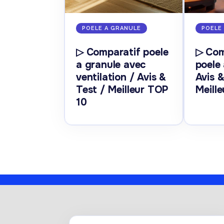
POELE A GRANULE
POELE
▷ Comparatif poele
▷ Com
a granule avec
poele 
ventilation / Avis &
Avis &
Test / Meilleur TOP
Meill
10