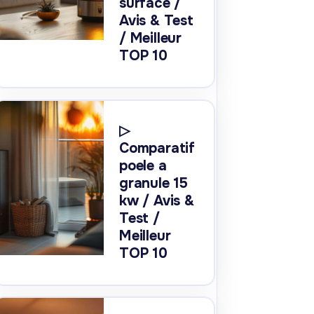
surface /
Avis & Test
/ Meilleur
TOP 10
▷
Comparatif
poele a
granule 15
kw / Avis &
Test /
Meilleur
TOP 10