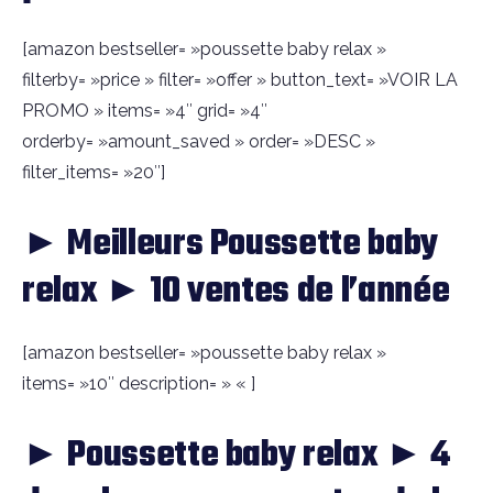
[amazon bestseller= »poussette baby relax »
filterby= »price » filter= »offer » button_text= »VOIR LA
PROMO » items= »4″ grid= »4″
orderby= »amount_saved » order= »DESC »
filter_items= »20″]
► Meilleurs Poussette baby
relax ► 10 ventes de l’année
[amazon bestseller= »poussette baby relax »
items= »10″ description= » « ]
► Poussette baby relax ► 4