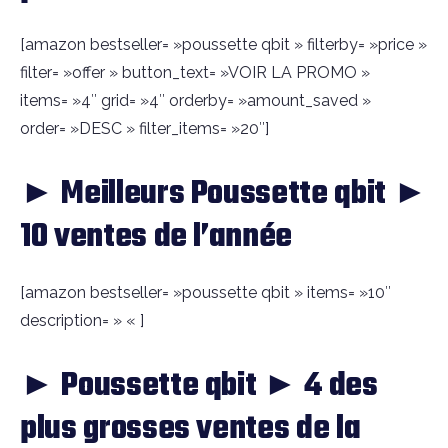
[amazon bestseller= »poussette qbit » filterby= »price »
filter= »offer » button_text= »VOIR LA PROMO »
items= »4″ grid= »4″ orderby= »amount_saved »
order= »DESC » filter_items= »20″]
► Meilleurs Poussette qbit ►
10 ventes de l’année
[amazon bestseller= »poussette qbit » items= »10″
description= » « ]
► Poussette qbit ► 4 des
plus grosses ventes de la