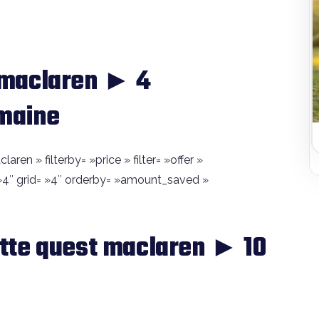
 maclaren ► 4
emaine
en » filterby= »price » filter= »offer »
4″ grid= »4″ orderby= »amount_saved »
tte quest maclaren ► 10