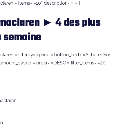
aren » items= »10″ description= » « ]
maclaren ► 4 des plus
a semaine
aren » filterby= »price » button_text= »Acheter Sur
amount_saved » order= »DESC » filter_items= »20″]
aclaren
en