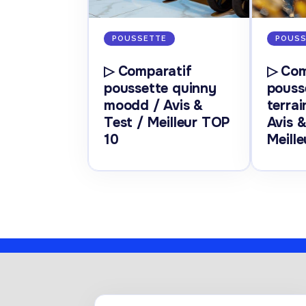
POUSSETTE
POUSS
▷ Comparatif
▷ Com
poussette quinny
pouss
moodd / Avis &
terra
Test / Meilleur TOP
Avis &
10
Meill