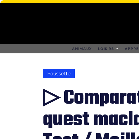
ANIMAUX
LOISIRS
APPRE
Poussette
▷ Comparat
quest macla