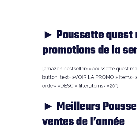
► Poussette quest
promotions de la s
[amazon bestseller= »poussette quest maclar
button_text= »VOIR LA PROMO » items= »
order= »DESC » filter_items= »20″]
► Meilleurs Pousse
ventes de l’année