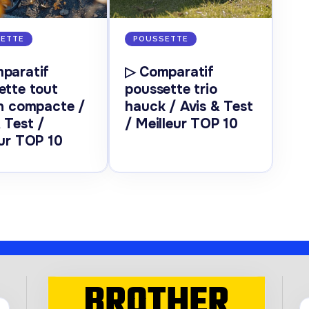
ETTE
POUSSETTE
paratif
▷ Comparatif
ette tout
poussette trio
in compacte /
hauck / Avis & Test
 Test /
/ Meilleur TOP 10
eur TOP 10
BROTHER