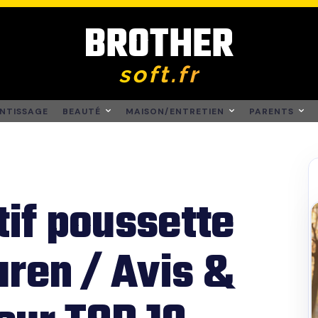
BROTHER
soft.fr
NTISSAGE
BEAUTÉ
MAISON/ENTRETIEN
PARENTS
if poussette
ren / Avis &