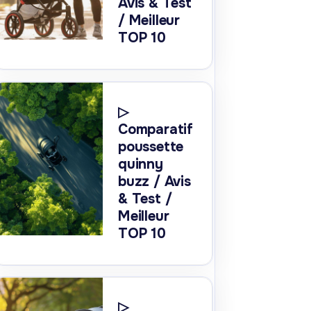
Avis & Test
/ Meilleur
TOP 10
▷
Comparatif
poussette
quinny
buzz / Avis
& Test /
Meilleur
TOP 10
▷