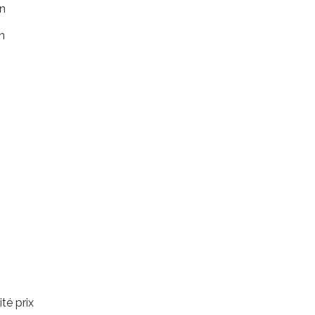
n
n
té prix