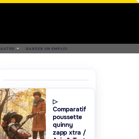
AUTRE
GARDER UN EMPLOI
▷
Comparatif
poussette
quinny
zapp xtra /