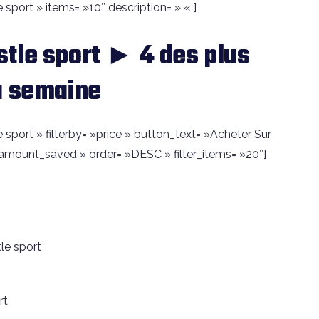
sport » items= »10″ description= » « ]
tle sport ► 4 des plus
a semaine
sport » filterby= »price » button_text= »Acheter Sur
amount_saved » order= »DESC » filter_items= »20″]
le sport
rt