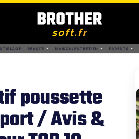
BROTHER
soft.fr
NTISSAGE
BEAUTÉ
MAISON/ENTRETIEN
PARENTS
if poussette
port / Avis &