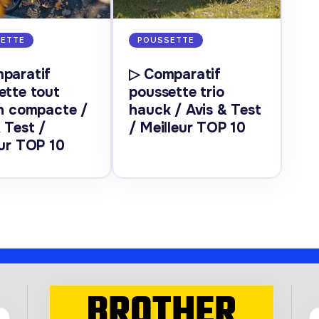
ETTE
POUSSETTE
paratif
▷ Comparatif
ette tout
poussette trio
in compacte /
hauck / Avis & Test
 Test /
/ Meilleur TOP 10
eur TOP 10
BROTHER