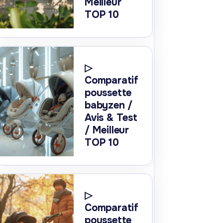
Meilleur
TOP 10
▷
Comparatif
poussette
babyzen /
Avis & Test
/ Meilleur
TOP 10
▷
Comparatif
poussette