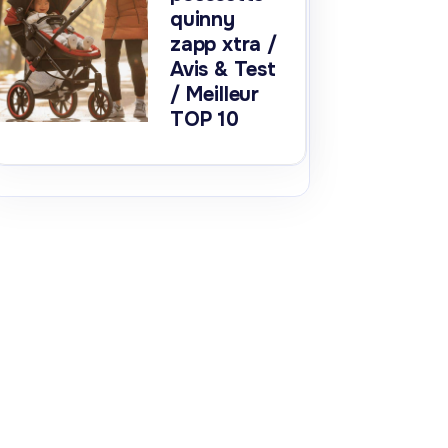
quinny
zapp xtra /
Avis & Test
/ Meilleur
TOP 10