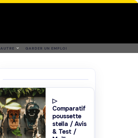
AUTRE
GARDER UN EMPLOI
▷
Comparatif
poussette
stella / Avis
& Test /