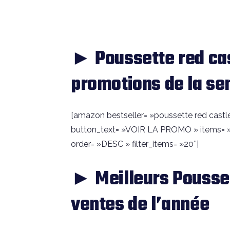
► Poussette red ca
promotions de la s
[amazon bestseller= »poussette red castle sp
button_text= »VOIR LA PROMO » items= »
order= »DESC » filter_items= »20″]
► Meilleurs Pousset
ventes de l’année