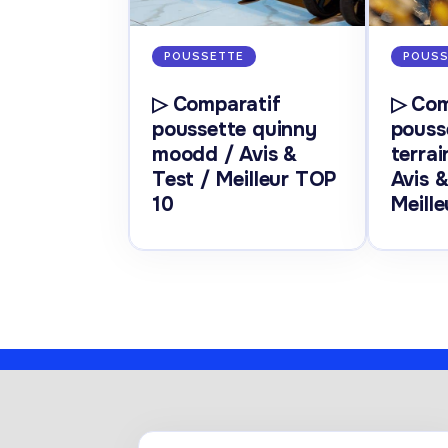
POUSSETTE
POUSS
▷ Comparatif
▷ Com
poussette quinny
pouss
moodd / Avis &
terra
Test / Meilleur TOP
Avis &
10
Meill