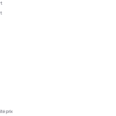
rt
rt
té prix