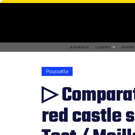
ANIMAUX
LOISIRS
APPRE
Poussette
▷ Comparat
red castle s