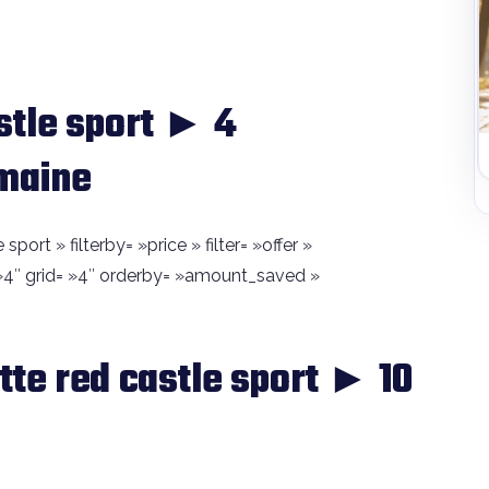
stle sport ► 4
emaine
ort » filterby= »price » filter= »offer »
4″ grid= »4″ orderby= »amount_saved »
te red castle sport ► 10