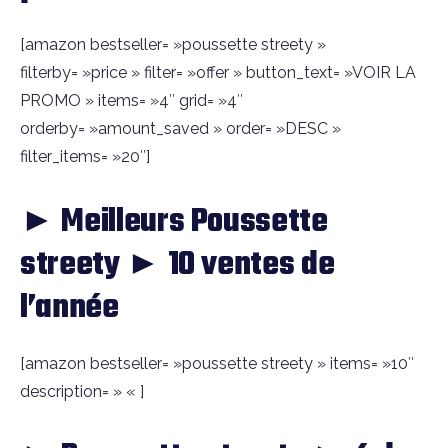
[amazon bestseller= »poussette streety »
filterby= »price » filter= »offer » button_text= »VOIR LA
PROMO » items= »4″ grid= »4″
orderby= »amount_saved » order= »DESC »
filter_items= »20″]
► Meilleurs Poussette
streety ► 10 ventes de
l’année
[amazon bestseller= »poussette streety » items= »10″
description= » « ]