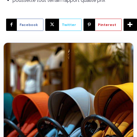
poussette tout terrain rapport qualité prix
Facebook
Twitter
Pinterest