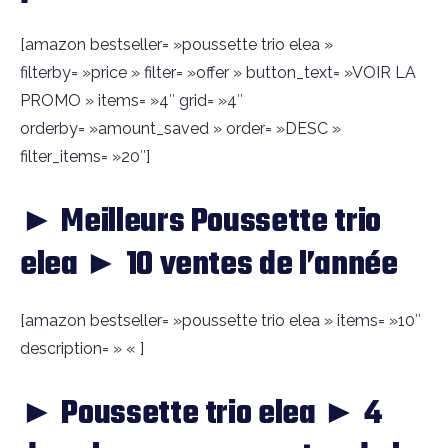
[amazon bestseller= »poussette trio elea »
filterby= »price » filter= »offer » button_text= »VOIR LA
PROMO » items= »4″ grid= »4″
orderby= »amount_saved » order= »DESC »
filter_items= »20″]
► Meilleurs Poussette trio
elea ► 10 ventes de l’année
[amazon bestseller= »poussette trio elea » items= »10″
description= » « ]
► Poussette trio elea ► 4