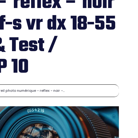
 reflex – noir
f-s vr dx 18-55
 Test /
P 10
 photo numérique - reflex - noir -...