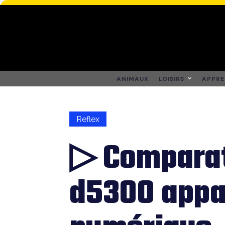
ANIMAUX
LOISIRS
APPRE
Reflex
▷ Comparat
d5300 appa