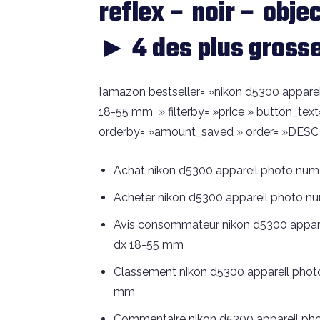
reflex – noir – obje
► 4 des plus grosse
[amazon bestseller= »nikon d5300 appareil 
18-55 mm » filterby= »price » button_tex
orderby= »amount_saved » order= »DESC » 
Achat nikon d5300 appareil photo numér
Acheter nikon d5300 appareil photo num
Avis consommateur nikon d5300 appareil
dx 18-55 mm
Classement nikon d5300 appareil photo n
mm
Commentaire nikon d5300 appareil photo 