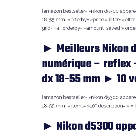
[amazon bestseller= »nikon d5300 appareil 
18-55 mm » filterby= »price » filter= »of
grid= »4″ orderby= »amount_saved » order
► Meilleurs Nikon d
numérique – reflex –
dx 18-55 mm ► 10 v
[amazon bestseller= »nikon d5300 appareil 
18-55 mm » items= »10″ description= » « ]
► Nikon d5300 appa