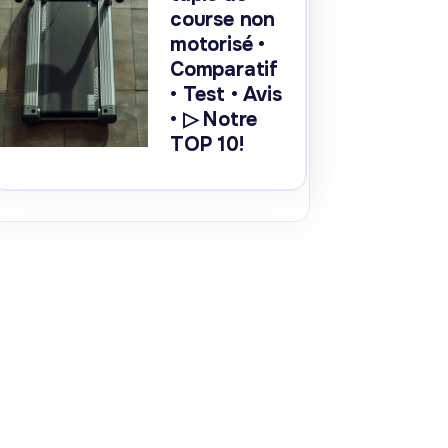
course non
motorisé •
Comparatif
• Test • Avis
• ▷ Notre
TOP 10!