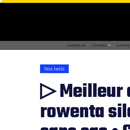
ANIMAUX
LOISIRS
APPRE
Nos tests
▷ Meilleur 
rowenta sil