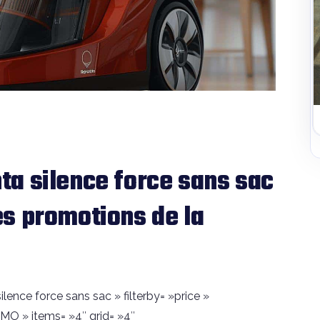
a silence force sans sac
s promotions de la
lence force sans sac » filterby= »price »
OMO » items= »4″ grid= »4″