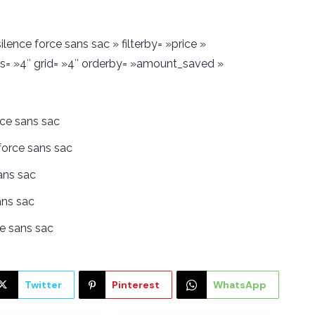
lence force sans sac » filterby= »price »
s= »4″ grid= »4″ orderby= »amount_saved »
rce sans sac
force sans sac
ans sac
ans sac
ce sans sac
Twitter
Pinterest
WhatsApp