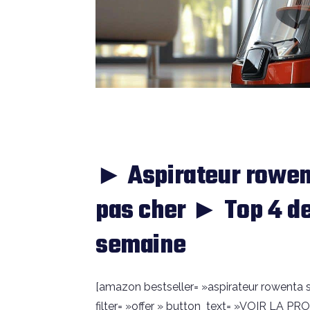
► Aspirateur rowent
pas cher ► Top 4 de
semaine
[amazon bestseller= »aspirateur rowenta si
filter= »offer » button_text= »VOIR LA PR