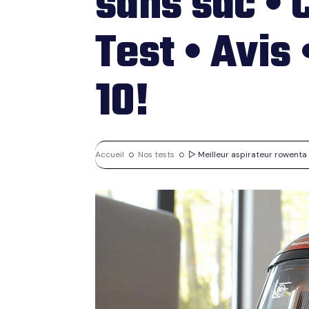
sans sac • 
Test • Avis
10!
Accueil
Nos tests
▷ Meilleur aspirateur rowenta s