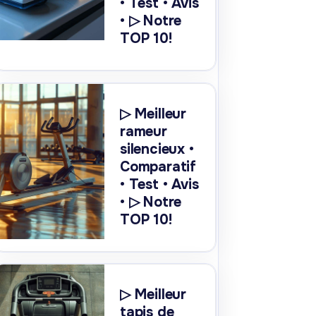
• Test • Avis
• ▷ Notre
TOP 10!
▷ Meilleur
rameur
silencieux •
Comparatif
• Test • Avis
• ▷ Notre
TOP 10!
▷ Meilleur
tapis de