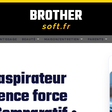
BROTHER
soft.fr
NTISSAGE
BEAUTÉ
MAISON/ENTRETIEN
PARENTS
aspirateur
ence force