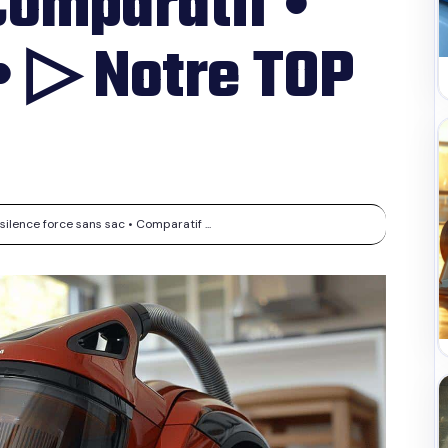
Comparatif •
 • ▷ Notre TOP
ilence force sans sac • Comparatif ...