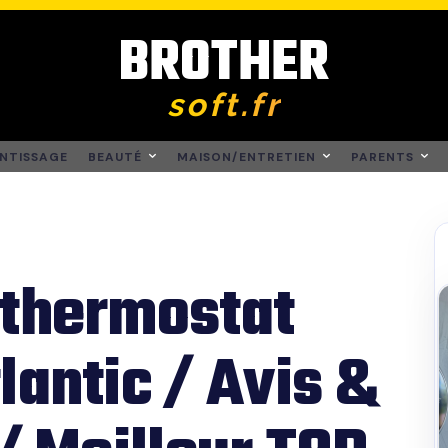
BROTHER
soft.fr
NTISSAGE
BEAUTÉ
MAISON/ENTRETIEN
PARENTS
 thermostat
lantic / Avis &