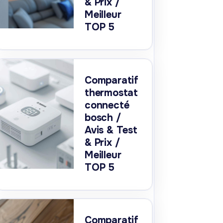
& Prix /
Meilleur
TOP 5
Comparatif
thermostat
connecté
bosch /
Avis & Test
& Prix /
Meilleur
TOP 5
Comparatif