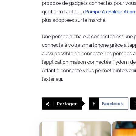
propose de gadgets connectés pour vous fa
Pompe à chaleur Atlan
quotidien facile. La
plus adoptées sur le marché.
Une pompe à chaleur connectée est une p
connecte à votre smartphone grâce à l’appl
aussi possible de connecter les pompes à
l’application maison connectée Tydom de 
Atlantic connecté vous permet d’interveni
l’extérieur.
Facebook
Partager