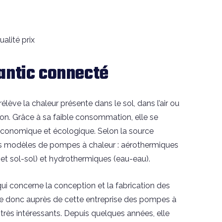
alité prix
antic connecté
élève la chaleur présente dans le sol, dans l’air ou
ison. Grâce à sa faible consommation, elle se
onomique et écologique. Selon la source
rois modèles de pompes à chaleur : aérothermiques
u et sol-sol) et hydrothermiques (eau-eau).
qui concerne la conception et la fabrication des
ve donc auprès de cette entreprise des pompes à
 très intéressants. Depuis quelques années, elle