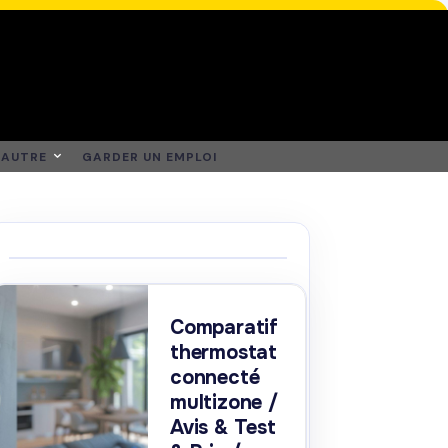
AUTRE
GARDER UN EMPLOI
Comparatif
thermostat
connecté
multizone /
Avis & Test