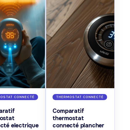
OSTAT CONNECTÉ
THERMOSTAT CONNECTÉ
ratif
Comparatif
ostat
thermostat
cté electrique
connecté plancher