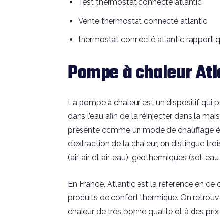
Test thermostat connecté atlantic
Vente thermostat connecté atlantic
thermostat connecté atlantic rapport qu
Pompe à chaleur Atl
La pompe à chaleur est un dispositif qui pr
dans l’eau afin de la réinjecter dans la ma
présente comme un mode de chauffage éc
d’extraction de la chaleur, on distingue t
(air-air et air-eau), géothermiques (sol-ea
En France, Atlantic est la référence en ce 
produits de confort thermique. On retrou
chaleur de très bonne qualité et à des prix