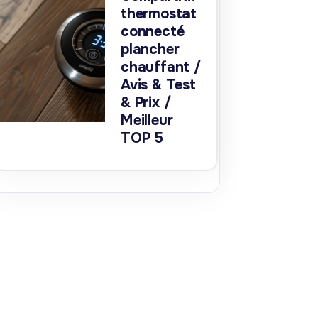
thermostat
connecté
plancher
chauffant /
Avis & Test
& Prix /
Meilleur
TOP 5