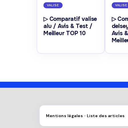
VALISE
VALISE
▷ Comparatif valise
▷ Com
alu / Avis & Test /
delsey
Meilleur TOP 10
Avis &
Meill
Mentions légales
Liste des articles
-