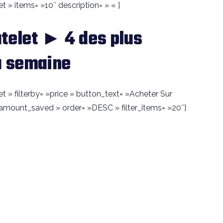
t » items= »10″ description= » « ]
telet ► 4 des plus
a semaine
t » filterby= »price » button_text= »Acheter Sur
amount_saved » order= »DESC » filter_items= »20″]