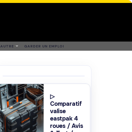
AUTRE
GARDER UN EMPLOI
▷
Comparatif
valise
eastpak 4
roues / Avis