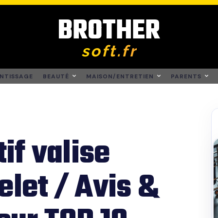
BROTHER
soft.fr
NTISSAGE
BEAUTÉ
MAISON/ENTRETIEN
PARENTS
if valise
elet / Avis &