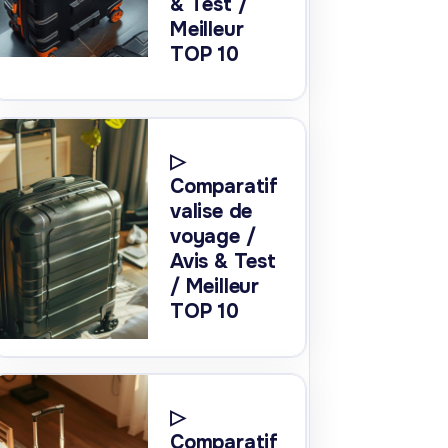
& Test /
Meilleur
TOP 10
▷
Comparatif
valise de
voyage /
Avis & Test
/ Meilleur
TOP 10
▷
Comparatif