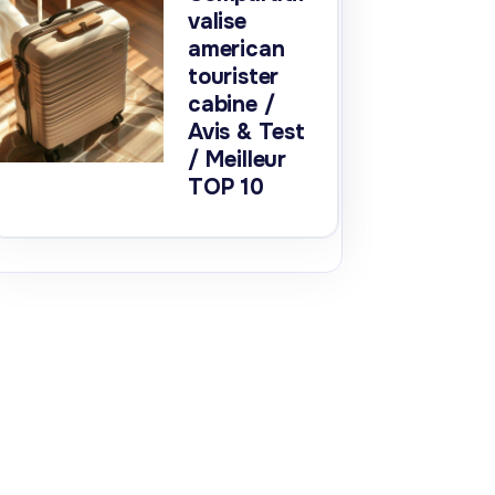
valise
american
tourister
cabine /
Avis & Test
/ Meilleur
TOP 10