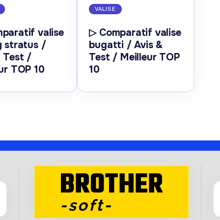
VALISE
paratif valise
▷ Comparatif valise
 stratus /
bugatti / Avis &
 Test /
Test / Meilleur TOP
eur TOP 10
10
BROTHER
-soft-