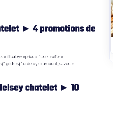
atelet ► 4 promotions de
» filterby= »price » filter= »offer »
4″ grid= »4″ orderby= »amount_saved »
delsey chatelet ► 10