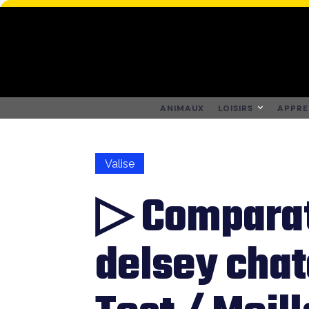
ANIMAUX
LOISIRS
APPRE
Valise
▷ Comparat
delsey chat