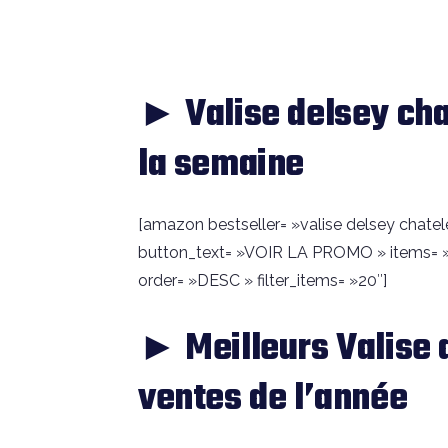
► Valise delsey ch
la semaine
[amazon bestseller= »valise delsey chatelet 
button_text= »VOIR LA PROMO » items= »
order= »DESC » filter_items= »20″]
► Meilleurs Valise 
ventes de l’année