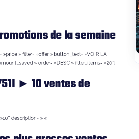
romotions de la semaine
 »price » filter= »offer » button_text= »VOIR LA
mount_saved » order= »DESC » filter_items= »20″]
51l ► 10 ventes de
10″ description= » « ]