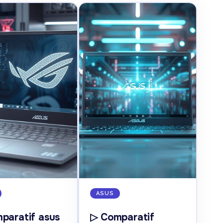
ASUS
paratif asus
▷ Comparatif