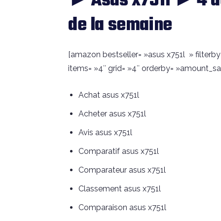
► Asus x751l ► 4 d
de la semaine
[amazon bestseller= »asus x751l » filterb
items= »4″ grid= »4″ orderby= »amount_sav
Achat asus x751l
Acheter asus x751l
Avis asus x751l
Comparatif asus x751l
Comparateur asus x751l
Classement asus x751l
Comparaison asus x751l