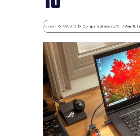
10
Accueil
ASUS
▷ Comparatif asus x751l / Avis & Tes