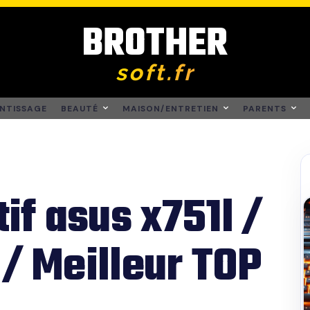
BROTHER
soft.fr
NTISSAGE
BEAUTÉ
MAISON/ENTRETIEN
PARENTS
f asus x751l /
 / Meilleur TOP