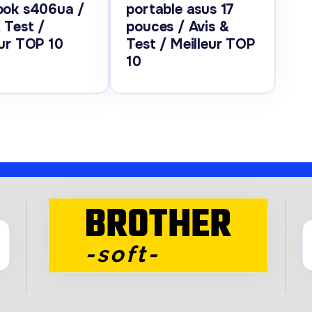
ook s406ua /
portable asus 17
 Test /
pouces / Avis &
eur TOP 10
Test / Meilleur TOP
10
BROTHER
-soft-