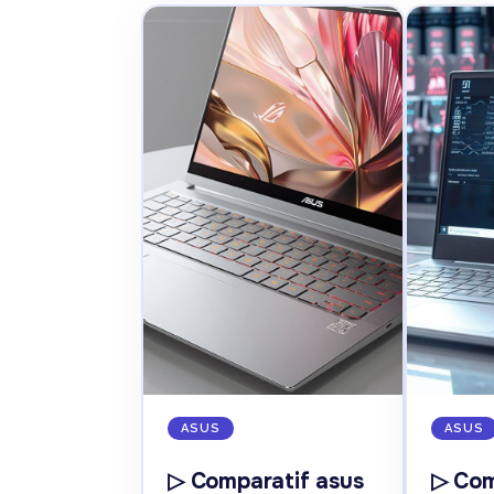
ASUS
ASUS
▷ Comparatif asus
▷ Com