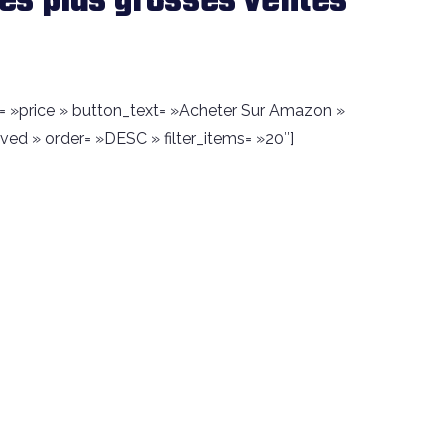
es plus grosses ventes
y= »price » button_text= »Acheter Sur Amazon »
ed » order= »DESC » filter_items= »20″]