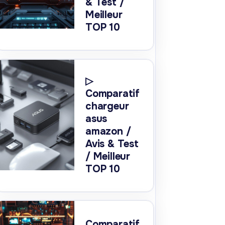
& Test /
Meilleur
TOP 10
▷
Comparatif
chargeur
asus
amazon /
Avis & Test
/ Meilleur
TOP 10
Comparatif