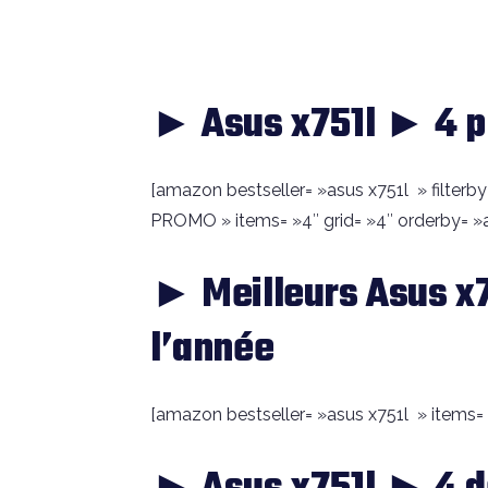
► Asus x751l ► 4 p
[amazon bestseller= »asus x751l » filterby=
PROMO » items= »4″ grid= »4″ orderby= »a
► Meilleurs Asus x7
l’année
[amazon bestseller= »asus x751l » items= »