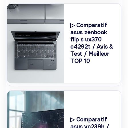
▷ Comparatif
asus zenbook
flip s ux370
c4292t / Avis &
Test / Meilleur
TOP 10
▷ Comparatif
asus vc239h /