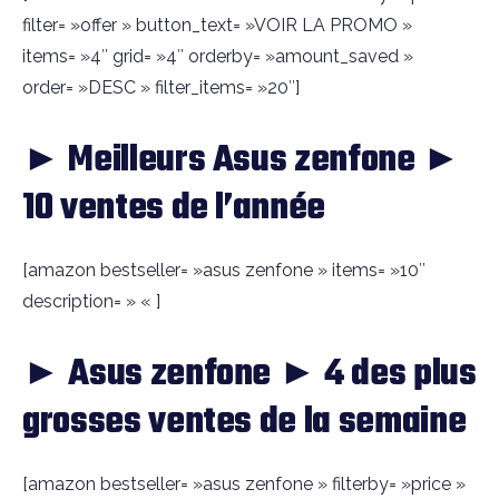
filter= »offer » button_text= »VOIR LA PROMO »
items= »4″ grid= »4″ orderby= »amount_saved »
order= »DESC » filter_items= »20″]
► Meilleurs Asus zenfone ►
10 ventes de l’année
[amazon bestseller= »asus zenfone » items= »10″
description= » « ]
► Asus zenfone ► 4 des plus
grosses ventes de la semaine
[amazon bestseller= »asus zenfone » filterby= »price »