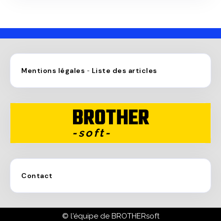
Mentions légales
Liste des articles
-
BROTHER
-soft-
Contact
© l'équipe de BROTHERsoft