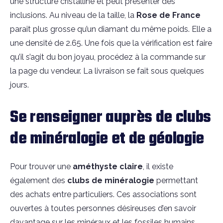
une structure cristalline et peut présenter des
inclusions. Au niveau de la taille, la
Rose
de
France
parait plus grosse qu’un diamant du même poids. Elle a
une densité de 2.65. Une fois que la vérification est faire
qu’il s’agit du bon joyau, procédez à la commande sur
la page du vendeur. La livraison se fait sous quelques
jours.
Se renseigner auprès de clubs
de minéralogie et de géologie
Pour trouver une
améthyste claire
, il existe
également des
clubs
de
minéralogie
permettant
des achats entre particuliers. Ces associations sont
ouvertes à toutes personnes désireuses d’en savoir
davantage sur les minéraux et les fossiles humains.