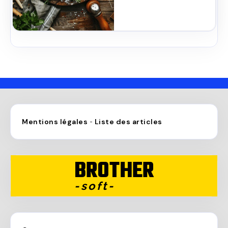
Mentions légales
Liste des articles
-
BROTHER
-soft-