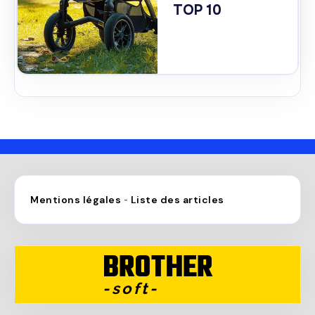
TOP 10
Mentions légales
Liste des articles
-
BROTHER
-soft-