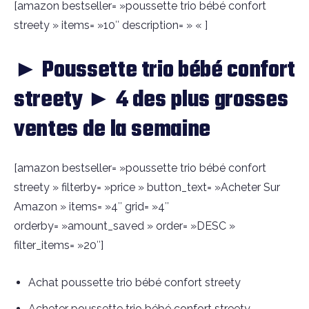
[amazon bestseller= »poussette trio bébé confort
streety » items= »10″ description= » « ]
► Poussette trio bébé confort
streety ► 4 des plus grosses
ventes de la semaine
[amazon bestseller= »poussette trio bébé confort
streety » filterby= »price » button_text= »Acheter Sur
Amazon » items= »4″ grid= »4″
orderby= »amount_saved » order= »DESC »
filter_items= »20″]
Achat poussette trio bébé confort streety
Acheter poussette trio bébé confort streety