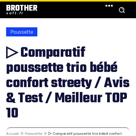
BROTHER
soft.fr
Poussette
▷ Comparatif
poussette trio bébé
confort streety / Avis
& Test / Meilleur TOP
10
Accueil
Poussette
▷ Comparatif poussette trio bébé confort