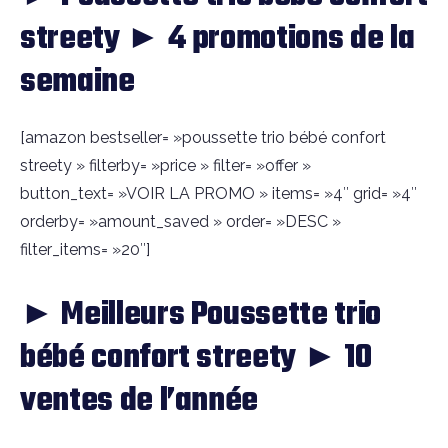
streety ► 4 promotions de la
semaine
[amazon bestseller= »poussette trio bébé confort
streety » filterby= »price » filter= »offer »
button_text= »VOIR LA PROMO » items= »4″ grid= »4″
orderby= »amount_saved » order= »DESC »
filter_items= »20″]
► Meilleurs Poussette trio
bébé confort streety ► 10
ventes de l’année