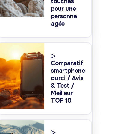
touches
pour une
personne
agée
▷
Comparatif
smartphone
durci / Avis
& Test /
Meilleur
TOP 10
▷