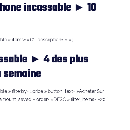
hone incassable ► 10
e » items= »10″ description= » « ]
sable ► 4 des plus
a semaine
e » filterby= »price » button_text= »Acheter Sur
amount_saved » order= »DESC » filter_items= »20″]