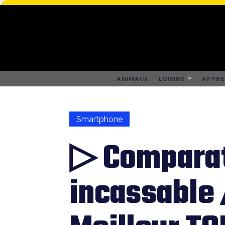
ANIMAUX
LOISIRS
APPRE
Smartphone
▷ Comparat
incassable 