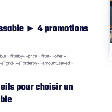
ssable ► 4 promotions
» filterby= »price » filter= »offer »
4″ grid= »4″ orderby= »amount_saved »
eils pour choisir un
ble