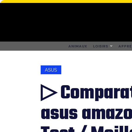
ANIMAUX
LOISIRS
APPRE
ASUS
▷ Comparat
asus amazo