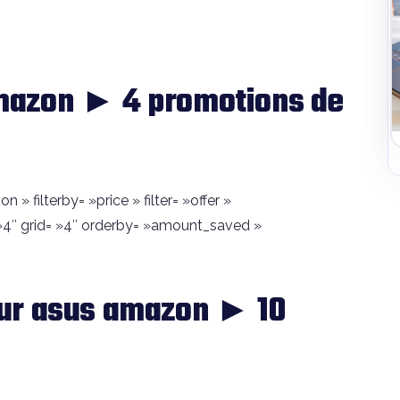
mazon ► 4 promotions de
 filterby= »price » filter= »offer »
4″ grid= »4″ orderby= »amount_saved »
ur asus amazon ► 10