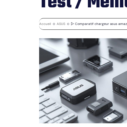
Test / Meil
Accueil
ASUS
▷ Comparatif chargeur asus amazon 