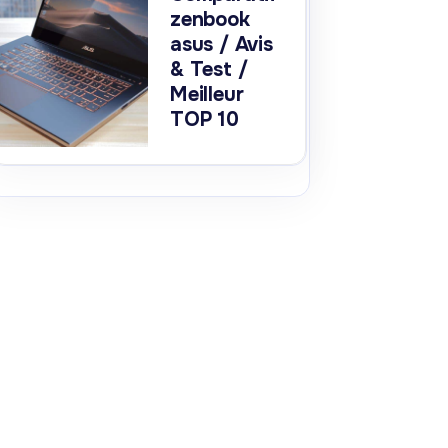
zenbook
asus / Avis
& Test /
Meilleur
TOP 10