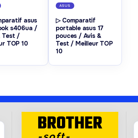
ASUS
paratif asus
▷ Comparatif
ook s406ua /
portable asus 17
 Test /
pouces / Avis &
eur TOP 10
Test / Meilleur TOP
10
BROTHER
-soft-