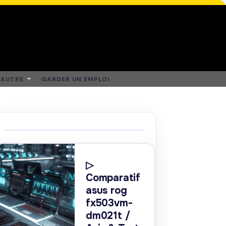
AUTRE
GARDER UN EMPLOI
▷
Comparatif
asus rog
fx503vm-
dm021t /