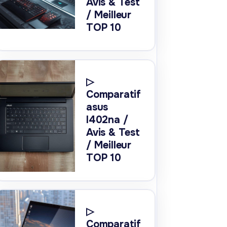
Avis & Test
/ Meilleur
TOP 10
▷
Comparatif
asus
l402na /
Avis & Test
/ Meilleur
TOP 10
▷
Comparatif