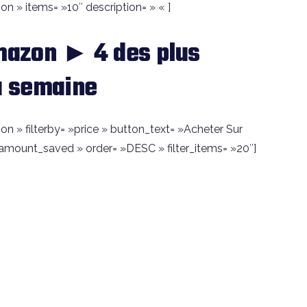
 » items= »10″ description= » « ]
azon ► 4 des plus
a semaine
 » filterby= »price » button_text= »Acheter Sur
amount_saved » order= »DESC » filter_items= »20″]