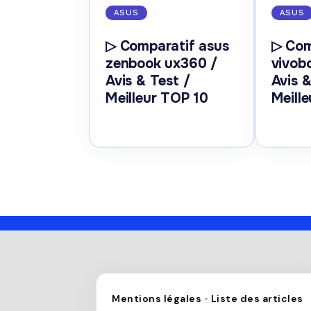
ASUS
ASUS
▷ Comparatif asus
▷ Com
zenbook ux360 /
vivob
Avis & Test /
Avis &
Meilleur TOP 10
Meill
Mentions légales
Liste des articles
-