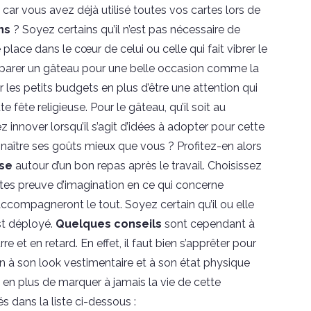
 car vous avez déjà utilisé toutes vos cartes lors de
ns
? Soyez certains qu’il n’est pas nécessaire de
lace dans le cœur de celui ou celle qui fait vibrer le
réparer un gâteau pour une belle occasion comme la
 les petits budgets en plus d’être une attention qui
fête religieuse. Pour le gâteau, qu’il soit au
z innover lorsqu’il s’agit d’idées à adopter pour cette
nnaître ses goûts mieux que vous ? Profitez-en alors
use
autour d’un bon repas après le travail. Choisissez
aites preuve d’imagination en ce qui concerne
 accompagneront le tout. Soyez certain qu’il ou elle
st déployé.
Quelques conseils
sont cependant à
e et en retard. En effet, il faut bien s’apprêter pour
on à son look vestimentaire et à son état physique
n plus de marquer à jamais la vie de cette
s dans la liste ci-dessous :