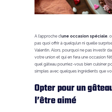
A
l’approche d’
une occasion spéciale
, 
pas quoi offrir à quelqu’un ni quelle surprise l
Valentin. Alors, pourquoi ne pas investir d
votre union et qui en fera une occasion fê
quel gâteau pourriez-vous bien cuisiner p
simples avec quelques ingrédients que vou
Opter pour un gâteau
l’être aimé