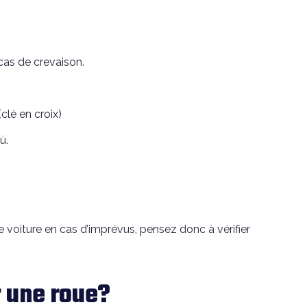
cas de crevaison.
clé en croix)
ù.
re voiture en cas d’imprévus, pensez donc à vérifier
 une roue?