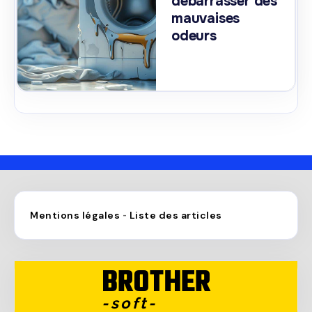
débarrasser des
mauvaises
odeurs
Mentions légales
Liste des articles
-
BROTHER
-soft-