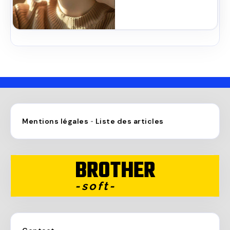
Mentions légales
Liste des articles
-
BROTHER
-soft-