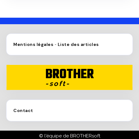
Mentions légales
Liste des articles
-
BROTHER
-soft-
Contact
© l'équipe de BROTHERsoft