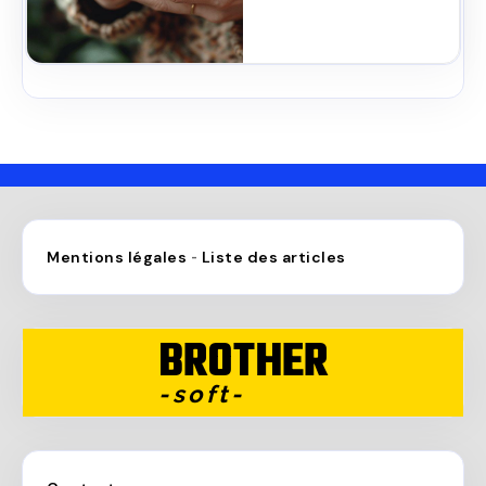
Mentions légales
Liste des articles
-
BROTHER
-soft-